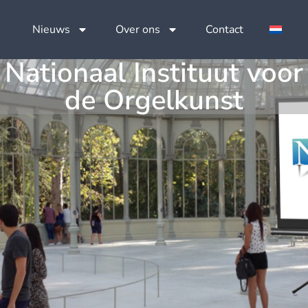
Nieuws
Over ons
Contact
Nationaal Instituut voor
de Orgelkunst