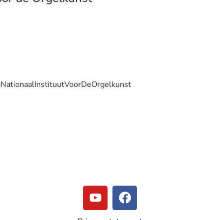
gNationaalInstituutVoorDeOrgelkunst