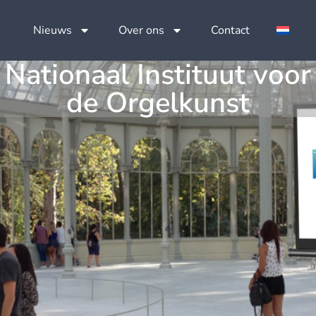
Nieuws
Over ons
Contact
Nationaal Instituut voor
de Orgelkunst